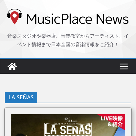
コ
ン
テ
ン
音楽スタジオや楽器店、音楽教室からアーティスト、イ
ツ
ベント情報まで日本全国の音楽情報をご紹介！
へ
ス
キ
ッ
プ
LA SEÑAS