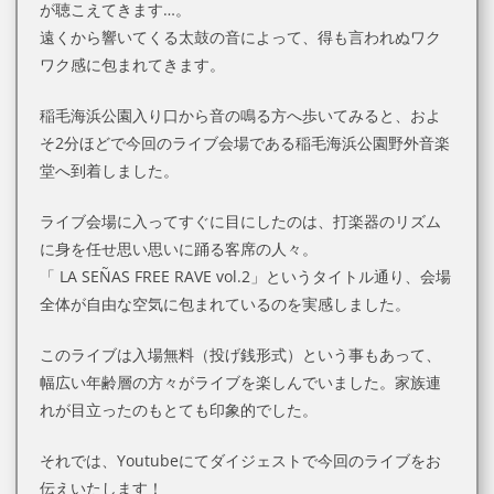
が聴こえてきます…。
遠くから響いてくる太鼓の音によって、得も言われぬワク
ワク感に包まれてきます。
稲毛海浜公園入り口から音の鳴る方へ歩いてみると、およ
そ2分ほどで今回のライブ会場である稲毛海浜公園野外音楽
堂へ到着しました。
ライブ会場に入ってすぐに目にしたのは、打楽器のリズム
に身を任せ思い思いに踊る客席の人々。
「 LA SEÑAS FREE RAVE vol.2」というタイトル通り、会場
全体が自由な空気に包まれているのを実感しました。
このライブは入場無料（投げ銭形式）という事もあって、
幅広い年齢層の方々がライブを楽しんでいました。家族連
れが目立ったのもとても印象的でした。
それでは、Youtubeにてダイジェストで今回のライブをお
伝えいたします！