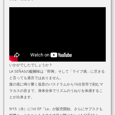
いかがでしたでしょうか？
LA SEÑASの醍醐味は「即興」そして「ライブ感」に尽きる
と言っても過言ではありません。
腹の底に鳴り響く低音のバスドラムから16分音符で刻むマ
ラカスの音まで、身体全体でリズムのうねりを体感するこ
とが出来ます。
9/15（水）に1st EP「La」が販売開始、さらにサブスクも