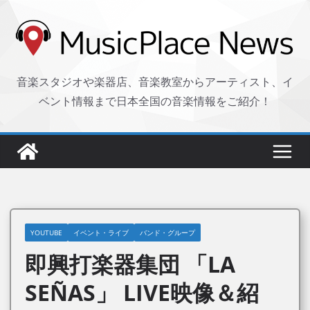
コ
ン
テ
ン
音楽スタジオや楽器店、音楽教室からアーティスト、イ
ツ
ベント情報まで日本全国の音楽情報をご紹介！
へ
ス
キ
ッ
プ
YOUTUBE
イベント・ライブ
バンド・グループ
即興打楽器集団 「LA
SEÑAS」 LIVE映像＆紹