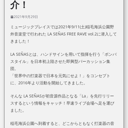
介！
2021年9月29日
ミュージックプレイスでは2021年9/11(土)稲毛海浜公園野
外音楽堂で行われた LA SEÑAS FREE RAVE vol.2に潜入して
きました！
LA SEÑASとは、ハンドサインを用いて指揮を行う「ボンバ
スタイル」を日本初上陸させた即興型パーカッション集
団。
「世界中の打楽器で日本を元気にせよ！」をコンセプト
に、2016年より活動を開始してきました。
そんな LA SEÑASが初音源作品となる「La」を先行リリー
スするという情報をキャッチ！早速ライブ会場へ足を運び
ました。
稲毛海浜公園へ到着すると、どこからともなく打楽器の音