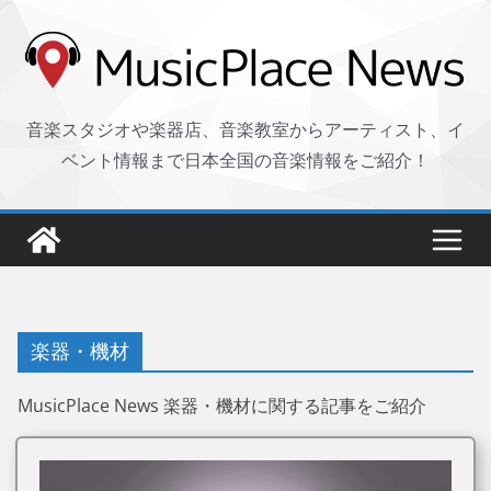
コ
ン
テ
ン
音楽スタジオや楽器店、音楽教室からアーティスト、イ
ツ
ベント情報まで日本全国の音楽情報をご紹介！
へ
ス
キ
ッ
プ
楽器・機材
MusicPlace News 楽器・機材に関する記事をご紹介