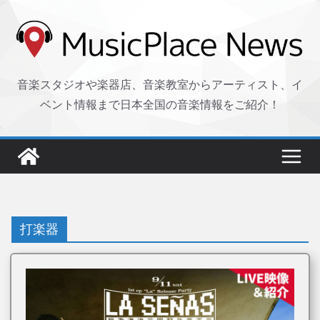
コ
ン
テ
ン
音楽スタジオや楽器店、音楽教室からアーティスト、イ
ツ
ベント情報まで日本全国の音楽情報をご紹介！
へ
ス
キ
ッ
プ
打楽器