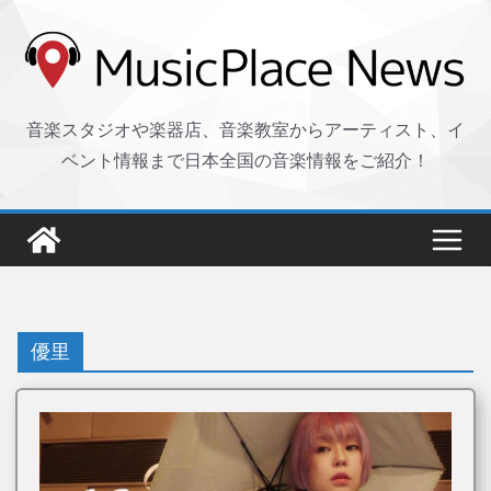
コ
ン
テ
ン
音楽スタジオや楽器店、音楽教室からアーティスト、イ
ツ
ベント情報まで日本全国の音楽情報をご紹介！
へ
ス
キ
ッ
プ
優里