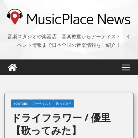
コ
ン
テ
ン
音楽スタジオや楽器店、音楽教室からアーティスト、イ
ツ
ベント情報まで日本全国の音楽情報をご紹介！
へ
ス
キ
ッ
プ
YOUTUBE
アーティスト
歌ってみた
ドライフラワー / 優里
【歌ってみた】