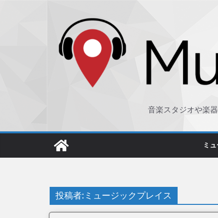
コ
ン
テ
ン
ツ
へ
ス
キ
音楽スタジオや楽器
ッ
プ
ミュ
投稿者:
ミュージックプレイス