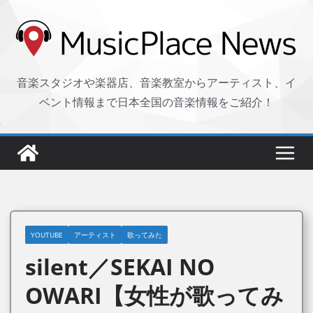
コ
ン
テ
ン
音楽スタジオや楽器店、音楽教室からアーティスト、イ
ツ
ベント情報まで日本全国の音楽情報をご紹介！
へ
ス
キ
ッ
プ
YOUTUBE
アーティスト
歌ってみた
silent／SEKAI NO
OWARI【女性が歌ってみ