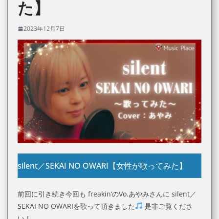
た】
2023年12月7日
silent／SEKAI NO OWARI【女性が歌ってみた】
前回に引き続き今回も freakin’のVo.あやみさんに silent／
SEKAI NO OWARIを歌って頂きました
是非ご覧くださ
い！