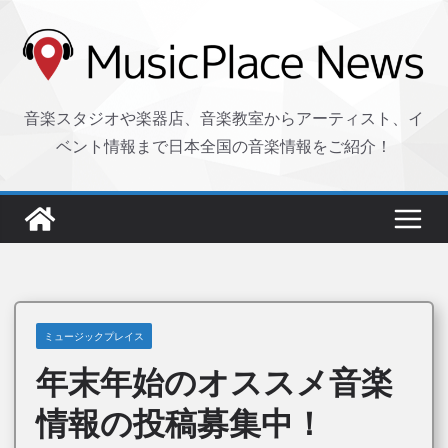
コ
ン
テ
ン
音楽スタジオや楽器店、音楽教室からアーティスト、イ
ツ
ベント情報まで日本全国の音楽情報をご紹介！
へ
ス
キ
ッ
プ
ミュージックプレイス
年末年始のオススメ音楽
情報の投稿募集中！