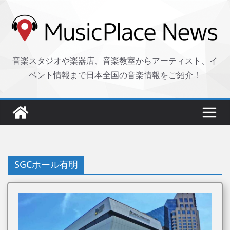
コ
ン
テ
ン
音楽スタジオや楽器店、音楽教室からアーティスト、イ
ツ
ベント情報まで日本全国の音楽情報をご紹介！
へ
ス
キ
ッ
プ
SGCホール有明