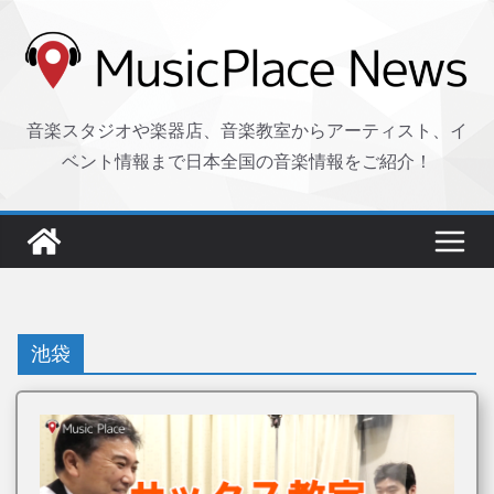
コ
ン
テ
ン
音楽スタジオや楽器店、音楽教室からアーティスト、イ
ツ
ベント情報まで日本全国の音楽情報をご紹介！
へ
ス
キ
ッ
プ
池袋