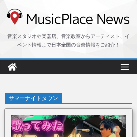
コ
ン
テ
ン
音楽スタジオや楽器店、音楽教室からアーティスト、イ
ツ
ベント情報まで日本全国の音楽情報をご紹介！
へ
ス
キ
ッ
プ
サマーナイトタウン